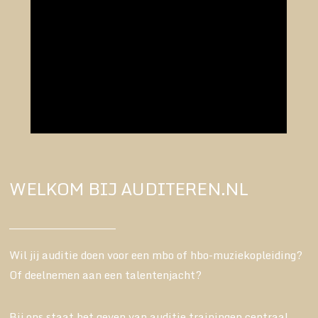
WELKOM BIJ AUDITEREN.NL
Wil jij auditie doen voor een mbo of hbo-muziekopleiding?
Of deelnemen aan een talentenjacht?
Bij ons staat het geven van auditie trainingen centraal.