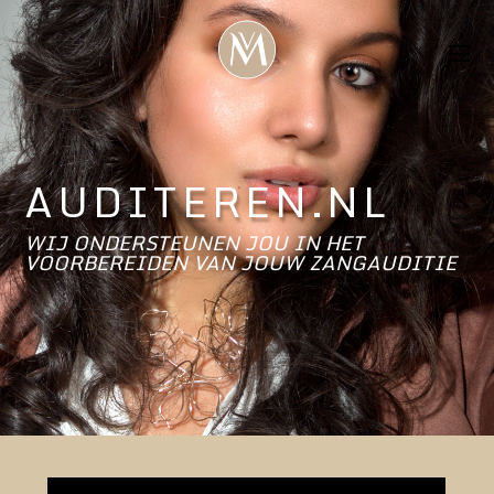
AUDITEREN.NL
WIJ ONDERSTEUNEN JOU IN HET
VOORBEREIDEN VAN JOUW ZANGAUDITIE